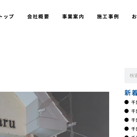
トップ
会社概要
事業案内
施工事例
新
千
千
千
千