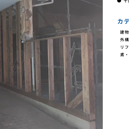
千
カ
建物
外構
リフ
鳶・