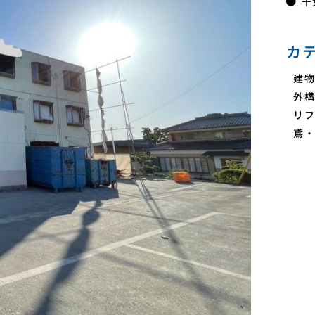
千
カ
建物
外構
リフ
鳶・