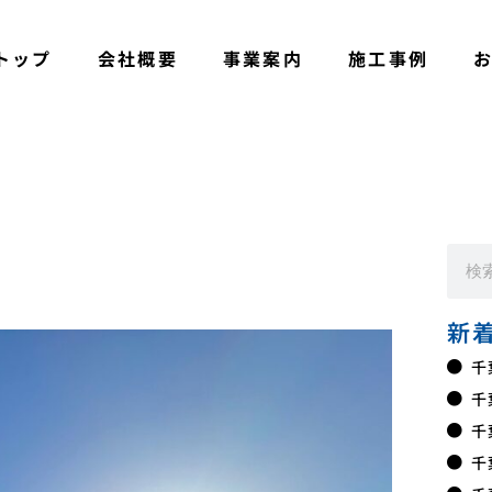
トップ
会社概要
事業案内
施工事例
新
千
千
千
千