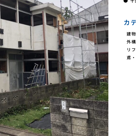
千
カ
建物
外構
リフ
鳶・