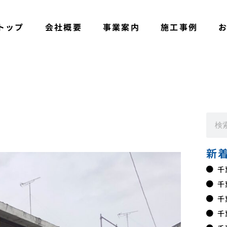
トップ
会社概要
事業案内
施工事例
新
千
千
千
千