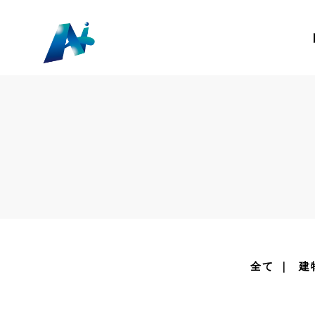
全て
建
｜